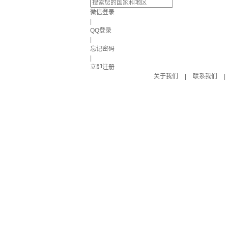
微信登录
|
QQ登录
|
忘记密码
|
立即注册
关于我们
|
联系我们
|