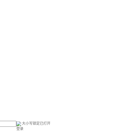
大小写锁定已打开
登录