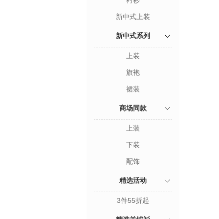
衬衫
新中式上装
新中式系列
上装
旗袍
裙装
商场同款
上装
下装
配饰
精选活动
3件55折起