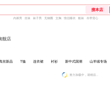
内裤男
丝袜
袜子男
无钢圈
文胸
情侣睡衣
船袜
吊带背心
旗舰店
4真丝新品
T恤
连衣裙
衬衫
新中式国潮
山羊绒专场
努力加载中，请稍后...