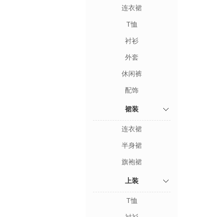
连衣裙
T恤
衬衫
外套
休闲裤
配饰
裙装
连衣裙
半身裙
旗袍裙
上装
T恤