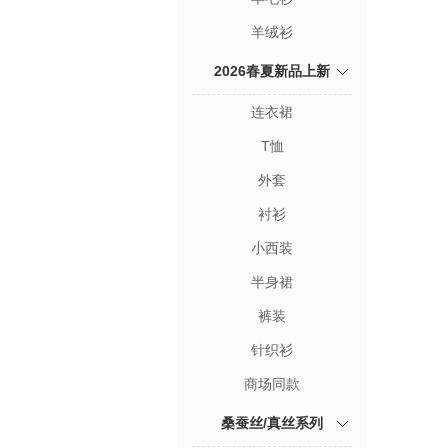
羊绒衫
2026春夏新品上新
连衣裙
T恤
外套
衬衫
小西装
半身裙
裤装
针织衫
商场同款
桑蚕丝/真丝系列